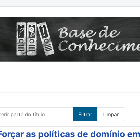
erir parte do título
Filtrar
Limpar
Forçar as políticas de domínio e