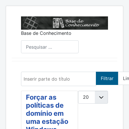
Base de Conhecimento
Pesquisar
Inserir parte do título
Filtrar
Li
Mostrar #
Forçar as
políticas de
domínio em
uma estação