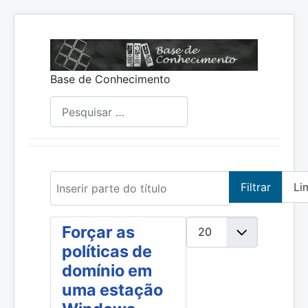
Base de Conhecimento
Pesquisar
Inserir parte do título
Filtrar
Li
Mostrar #
Forçar as
políticas de
domínio em
uma estação