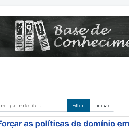
erir parte do título
Filtrar
Limpar
Forçar as políticas de domínio e