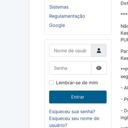
Det
Sistemas
***
Regulamentação
Google
Não
Kas
PUR
Nome de usuário
Par
Kas
Senha
**P
Mostrar senh
seg
Lembrar-se de mim
- A
Entrar
- P
- D
Esqueceu sua senha?
ing
Esqueceu seu nome de
usuário?