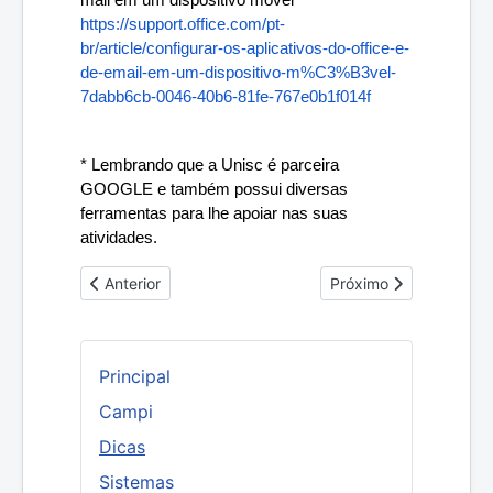
mail em um dispositivo móvel
https://support.office.com/pt-
br/article/configurar-os-aplicativos-do-office-e-
de-email-em-um-dispositivo-m%C3%B3vel-
7dabb6cb-0046-40b6-81fe-767e0b1f014f
* Lembrando que a Unisc é parceira 
GOOGLE e também possui diversas 
ferramentas para lhe apoiar nas suas 
atividades.
Artigo anterior: Forçar as políticas de domínio em uma
Próximo artigo: Guia 
Anterior
Próximo
Principal
Campi
Dicas
Sistemas