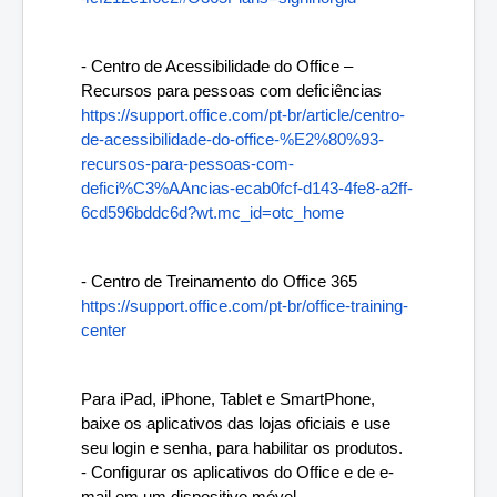
- Centro de Acessibilidade do Office – 
Recursos para pessoas com deficiências
https://support.office.com/pt-br/article/centro-
de-acessibilidade-do-office-%E2%80%93-
recursos-para-pessoas-com-
defici%C3%AAncias-ecab0fcf-d143-4fe8-a2ff-
6cd596bddc6d?wt.mc_id=otc_home
- Centro de Treinamento do Office 365
https://support.office.com/pt-br/office-training-
center
Para iPad, iPhone, Tablet e SmartPhone, 
baixe os aplicativos das lojas oficiais e use 
seu login e senha, para habilitar os produtos.
- Configurar os aplicativos do Office e de e-