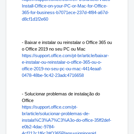
Install-Office-on-your-PC-or-Mac-for-Office-
365-for-business-b7071ece-237d-4f84-a67d-
d8cf1d1f2e60
- Baixar e instalar ou reinstalar o Office 365 ou 
o Office 2019 no seu PC ou Mac
https://support.office.com/pt-br/article/baixar-
e-instalar-ou-reinstalar-o-office-365-ou-o-
office-2019-no-seu-pc-ou-mac-4414eaaf-
0478-48be-9c42-23adc4716658
- Solucionar problemas de instalação do 
Office
https://support.office.com/pt-
br/article/solucionar-problemas-de-
instala%C3%A7%C3%A3o-do-office-35ff2def-
e0b2-4dac-9784-
4cf212c1f6c2#O365Plans=signinorgid