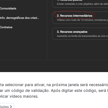
ta selecionar para ativar, na próxima janela será necessár
ar um código de validação. Após digitar este código, será l
licar vídeos maiores.
óximo artigo: Reset Redefinir Configurações do Chrome
óximo