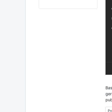
Bas
ger
pub
Pr
Pr