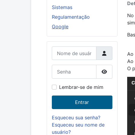
Det
Sistemas
No 
Regulamentação
sim
Google
Bas
Nome de usuário
Ao 
Ao 
Senha
O p
Mostrar senh
Lembrar-se de mim
Entrar
Esqueceu sua senha?
Esqueceu seu nome de
usuário?