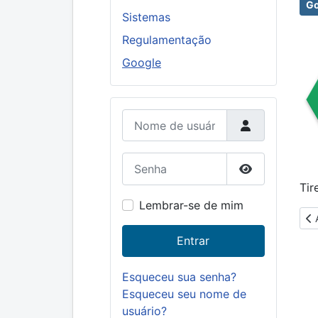
Go
Sistemas
Regulamentação
Google
Nome de usuário
Senha
Mostrar senh
Tir
Lembrar-se de mim
Ar
Entrar
Esqueceu sua senha?
Esqueceu seu nome de
usuário?