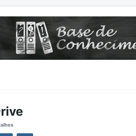
rive
alhes