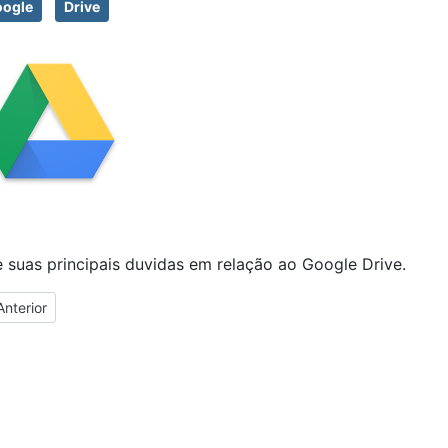
ogle
Drive
a
e suas principais duvidas em relação ao Google Drive.
tigo anterior: Chrome
Anterior