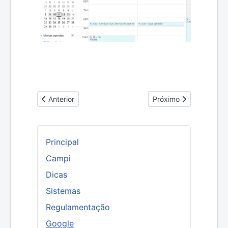
Artigo anterior: Dicas na Migração do Gmail
Próximo artigo: Agenda
Anterior
Próximo
Principal
Campi
Dicas
Sistemas
Regulamentação
Google