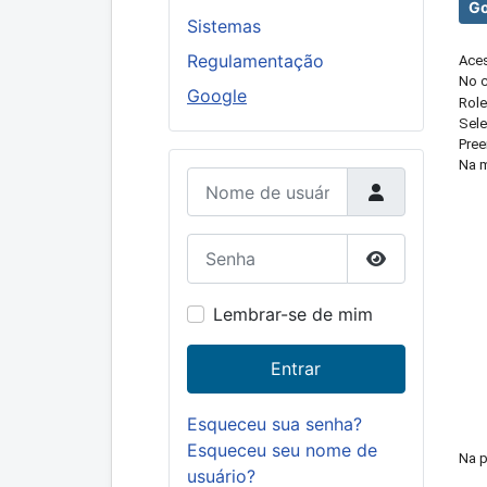
Go
Sistemas
Regulamentação
Aces
No c
Google
Role
Sel
Pree
Na m
Nome de usuário
Senha
Mostrar senh
Lembrar-se de mim
Entrar
Esqueceu sua senha?
Esqueceu seu nome de
Na p
usuário?