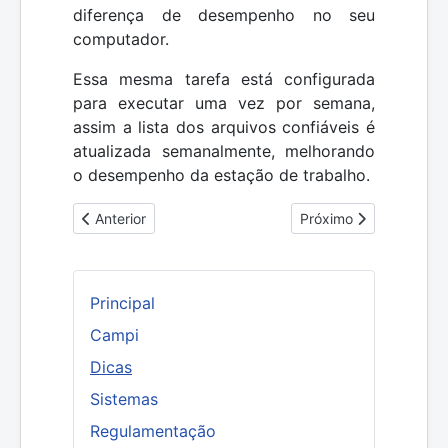
diferença de desempenho no seu
computador.
Essa mesma tarefa está configurada
para executar uma vez por semana,
assim a lista dos arquivos confiáveis é
atualizada semanalmente, melhorando
o desempenho da estação de trabalho.
Artigo anterior: Erro de perfil Portal Capes
Próximo artigo: Fazen
Anterior
Próximo
Principal
Campi
Dicas
Sistemas
Regulamentação