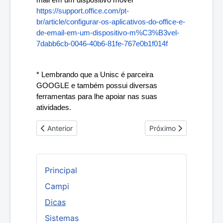
mail em um dispositivo móvel
https://support.office.com/pt-
br/article/configurar-os-aplicativos-do-office-e-
de-email-em-um-dispositivo-m%C3%B3vel-
7dabb6cb-0046-40b6-81fe-767e0b1f014f
* Lembrando que a Unisc é parceira 
GOOGLE e também possui diversas 
ferramentas para lhe apoiar nas suas 
atividades.
Artigo anterior: Forçar as políticas de domínio em uma
Próximo artigo: Guia 
Anterior
Próximo
Principal
Campi
Dicas
Sistemas