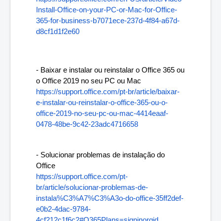
Install-Office-on-your-PC-or-Mac-for-Office-
365-for-business-b7071ece-237d-4f84-a67d-
d8cf1d1f2e60
- Baixar e instalar ou reinstalar o Office 365 ou 
o Office 2019 no seu PC ou Mac
https://support.office.com/pt-br/article/baixar-
e-instalar-ou-reinstalar-o-office-365-ou-o-
office-2019-no-seu-pc-ou-mac-4414eaaf-
0478-48be-9c42-23adc4716658
- Solucionar problemas de instalação do 
Office
https://support.office.com/pt-
br/article/solucionar-problemas-de-
instala%C3%A7%C3%A3o-do-office-35ff2def-
e0b2-4dac-9784-
4cf212c1f6c2#O365Plans=signinorgid