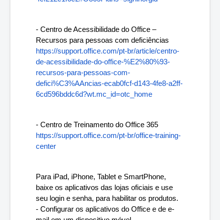
- Centro de Acessibilidade do Office – 
Recursos para pessoas com deficiências
https://support.office.com/pt-br/article/centro-
de-acessibilidade-do-office-%E2%80%93-
recursos-para-pessoas-com-
defici%C3%AAncias-ecab0fcf-d143-4fe8-a2ff-
6cd596bddc6d?wt.mc_id=otc_home
- Centro de Treinamento do Office 365
https://support.office.com/pt-br/office-training-
center
Para iPad, iPhone, Tablet e SmartPhone, 
baixe os aplicativos das lojas oficiais e use 
seu login e senha, para habilitar os produtos.
- Configurar os aplicativos do Office e de e-