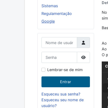
Det
Sistemas
No 
Regulamentação
sim
Google
Bas
Nome de usuário
Ao 
Ao 
Senha
O p
Mostrar senh
Lembrar-se de mim
Entrar
Esqueceu sua senha?
Esqueceu seu nome de
usuário?