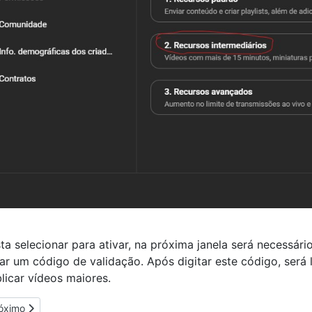
ta selecionar para ativar, na próxima janela será necessár
ar um código de validação. Após digitar este código, será l
licar vídeos maiores.
óximo artigo: Reset Redefinir Configurações do Chrome
óximo