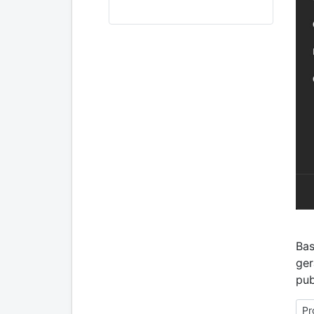
Bas
ger
pub
Pr
Pr