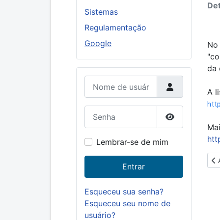
Det
Sistemas
Regulamentação
Google
No 
"co
da 
Nome de usuário
A l
htt
Senha
Mai
Mostrar senh
htt
Lembrar-se de mim
Ar
Entrar
Esqueceu sua senha?
Esqueceu seu nome de
usuário?