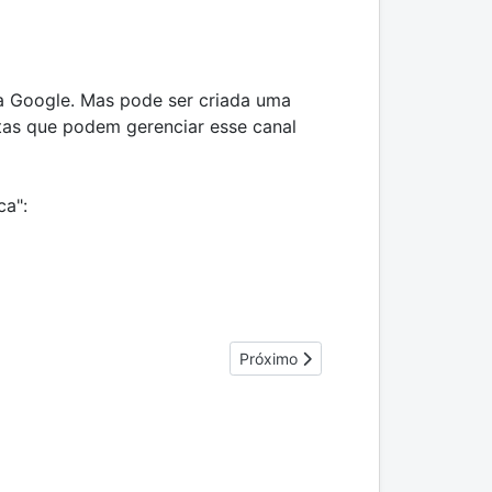
a Google. Mas pode ser criada uma
ntas que podem gerenciar esse canal
ca":
Próximo artigo: Grupos Google - G
Próximo