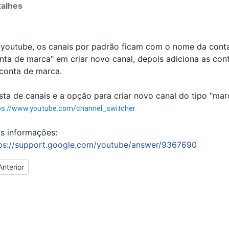
alhes
youtube, os canais por padrão ficam com o nome da cont
nta de marca" em criar novo canal, depois adiciona as co
conta de marca.
ista de canais e a opção para criar novo canal do tipo "mar
ps://www.youtube.com/channel_switcher
s informações:
a
ps://support.google.com/youtube/answer/9367690
tigo anterior: Reset Redefinir Configurações do Chrome
Anterior