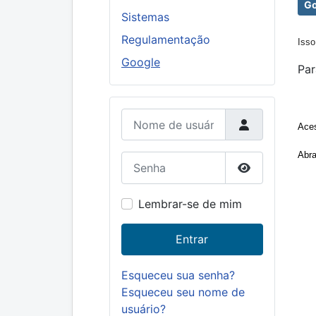
Go
Sistemas
Regulamentação
Isso
Google
Par
Nome de usuário
Aces
A
br
Senha
Mostrar senh
Lembrar-se de mim
Entrar
Esqueceu sua senha?
Esqueceu seu nome de
usuário?