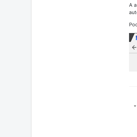
A a
aut
Pod