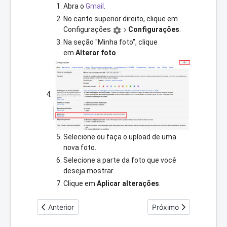
Abra o
Gmail
.
No canto superior direito, clique em
Configurações
Configurações
.
Na seção "Minha foto", clique
em
Alterar foto
.
Selecione ou faça o upload de uma
nova foto.
Selecione a parte da foto que você
deseja mostrar.
Clique em
Aplicar alterações
.
Artigo anterior: Configurando o Gmail no Smartphone
Próximo artigo: Dicas
Anterior
Próximo