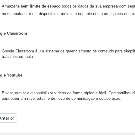
Armazene 
sem limite de espaço
 todos os dados da sua empresa com segu
no computador e em dispositivos móveis e controle como as equipes compar
gle Classroom
Google Classroom é um sistema de gerenciamento de conteúdo para simplifica
trabalhos em aula.
gle Youtube
Enviar, gravar e disponibilizar vídeos de forma rápida e fácil. Compartilhar
para obter um nível totalmente novo de comunicação e colaboração.  
tigo anterior: Notificações de agenda para Gerente de Recursos
Anterior