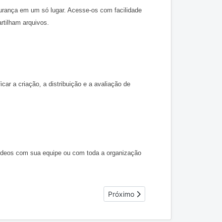
rança em um só lugar. Acesse-os com facilidade 
tilham arquivos. 
r a criação, a distribuição e a avaliação de 
 vídeos com sua equipe ou com toda a organização 
Próximo artigo: Acesso aos Recurso
Próximo