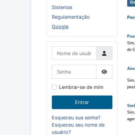
Go
Sistemas
Regulamentação
Per
Google
Poss
Sim,
Nome de usuário
do G
Senha
Aind
Mostrar senh
Sim,
Lembrar-se de mim
pess
Entrar
Será
Sim,
Esqueceu sua senha?
agen
Esqueceu seu nome de
usuário?