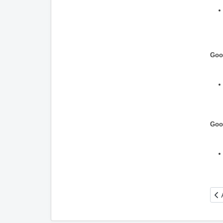
Goo
Goo
Ar