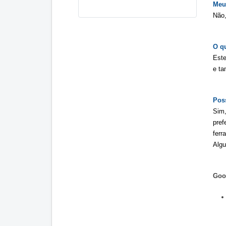
Meu
Não
O q
Este
e ta
Poss
Sim,
pref
ferr
Algu
Goo