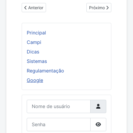
Artigo anterior: Configurando notificações SMS
Próximo artigo: Desa
Anterior
Próximo
Principal
Campi
Dicas
Sistemas
Regulamentação
Google
Nome de usuário
Senha
Mostrar senha