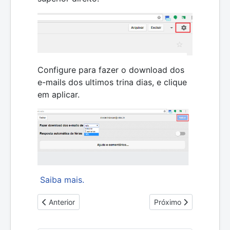
Configure para fazer o download dos
e-mails dos ultimos trina dias, e clique
em aplicar.
Saiba mais.
Artigo anterior: Trabalhando com arquivos e Planilha Off-
Próximo artigo: Ativar 
Anterior
Próximo